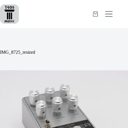
Passer
au
contenu
Panier
d’achat
IMG_8725_resized