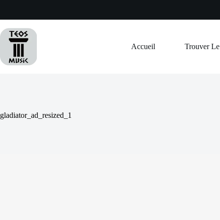
Passer
au
contenu
Accueil
Trouver L
gladiator_ad_resized_1