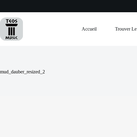
Passer
au
contenu
Accueil
Trouver L
mud_dauber_resized_2