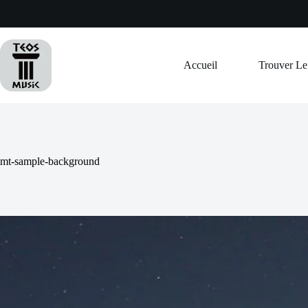
Passer
au
contenu
Accueil
Trouver L
mt-sample-background