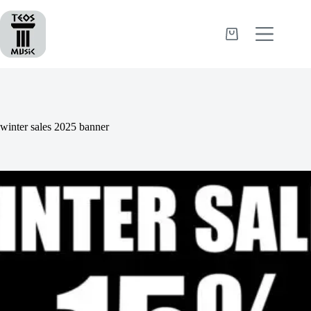
Passer
au
contenu
Panier
d’achat
winter sales 2025 banner