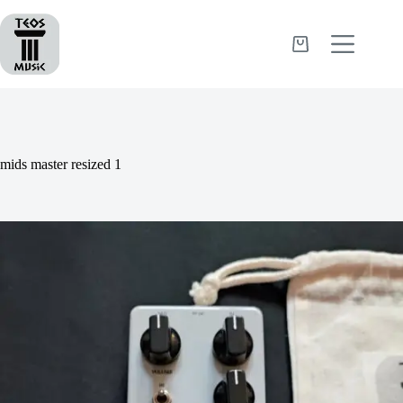
Passer
au
contenu
Panier
d’achat
mids master resized 1