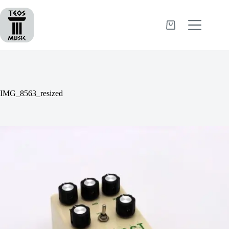
Passer
au
contenu
Panier
d’achat
IMG_8563_resized