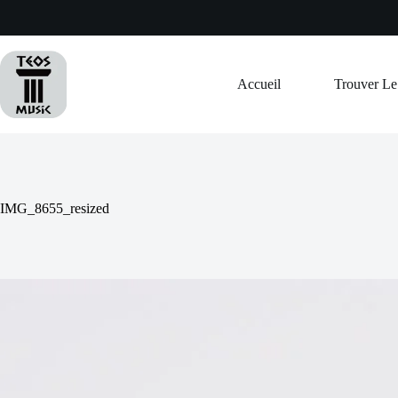
Passer
au
contenu
Accueil
Trouver L
IMG_8655_resized