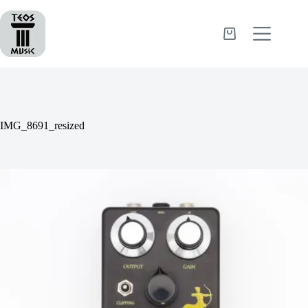
Passer
au
contenu
Panier
d’achat
IMG_8691_resized