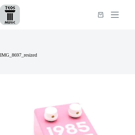
Passer
au
contenu
Panier
d’achat
IMG_8697_resized