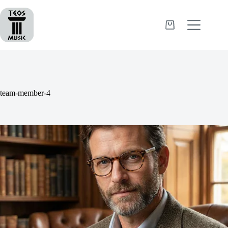
Passer
au
contenu
Panier
d’achat
team-member-4