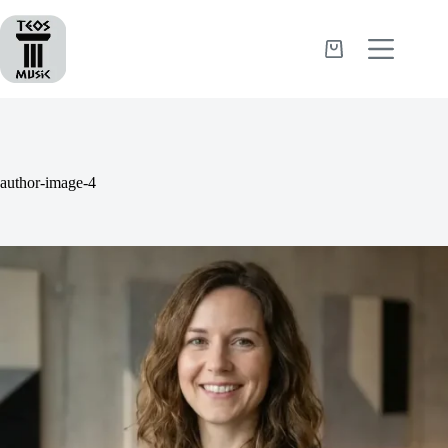
Passer
au
contenu
Panier
d’achat
author-image-4