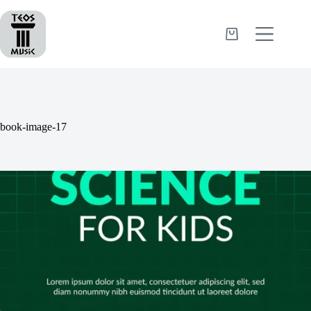
Passer
au
contenu
Panier
d’achat
book-image-17