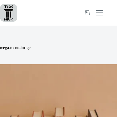
Passer
au
contenu
Panier
d’achat
mega-menu-image