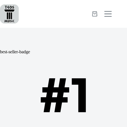
Passer
au
contenu
Panier
d’achat
best-seller-badge