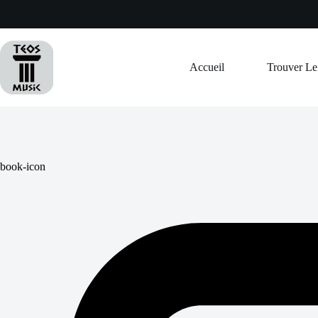
Passer
au
contenu
Accueil
Trouver L
book-icon